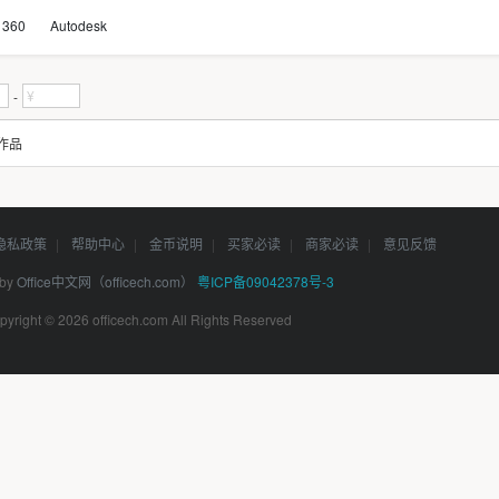
360
Autodesk
-
作品
隐私政策
|
帮助中心
|
金币说明
|
买家必读
|
商家必读
|
意见反馈
 by
Office中文网（officech.com）
粤ICP备09042378号-3
pyright © 2026 officech.com All Rights Reserved