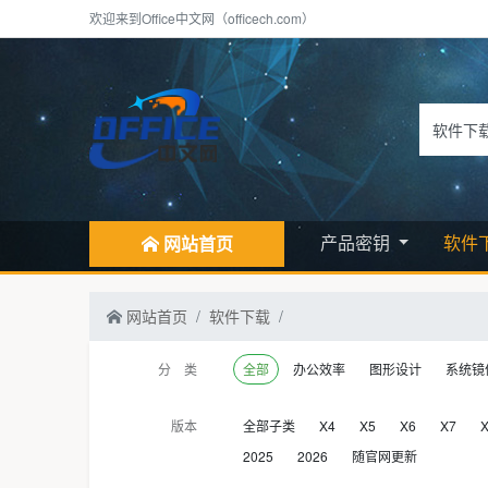
欢迎来到Office中文网（officech.com）
产品密钥
软件
网站首页
网站首页
软件下载
分 类
全部
办公效率
图形设计
系统镜
版本
全部子类
X4
X5
X6
X7
2025
2026
随官网更新