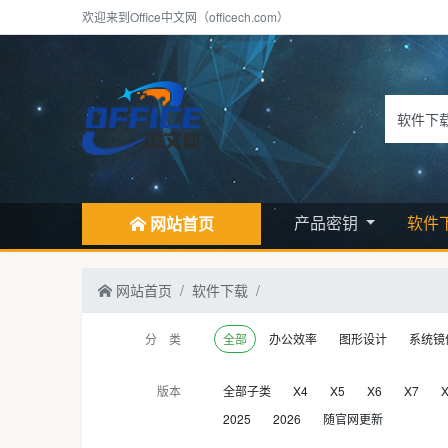
欢迎来到Office中文网（officech.com）
产品密钥
软件
网站首页
网站首页
软件下载
分 类
全部
办公效率
图形设计
系统镜
版本
全部子类
X4
X5
X6
X7
2025
2026
随官网更新