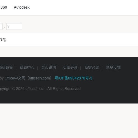
360
Autodesk
-
作品
隐私政策
|
帮助中心
|
金币说明
|
买家必读
|
商家必读
|
意见反馈
 by
Office中文网（officech.com）
粤ICP备09042378号-3
pyright © 2026 officech.com All Rights Reserved