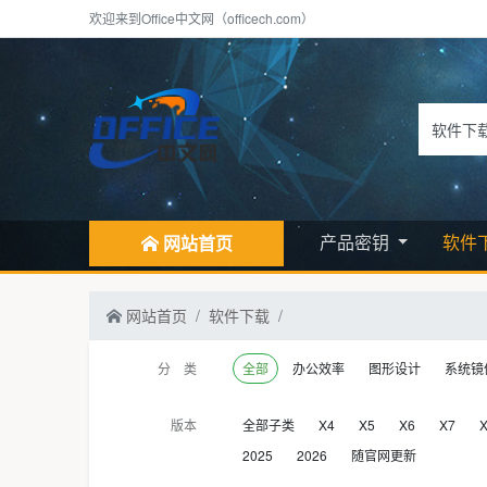
欢迎来到Office中文网（officech.com）
产品密钥
软件
网站首页
网站首页
软件下载
分 类
全部
办公效率
图形设计
系统镜
版本
全部子类
X4
X5
X6
X7
2025
2026
随官网更新