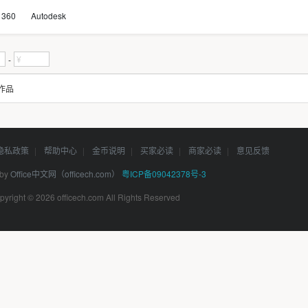
360
Autodesk
-
作品
隐私政策
|
帮助中心
|
金币说明
|
买家必读
|
商家必读
|
意见反馈
 by
Office中文网（officech.com）
粤ICP备09042378号-3
pyright © 2026 officech.com All Rights Reserved