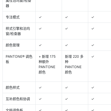
属性泊坞窗/检查
器
专注模式
✓
✓
✓
样式引擎和泊坞
✓
✓
✓
窗/检查器
颜色管理
✓
✓
✓
PANTONE® 调色
+ 新增 175
新增 220 多
✓
板
种额外
种
PANTONE
PANTONE
颜色
颜色
颜色样式
✓
✓
✓
互补颜色和协调
✓
✓
✓
文档调色板
✓
✓
✓