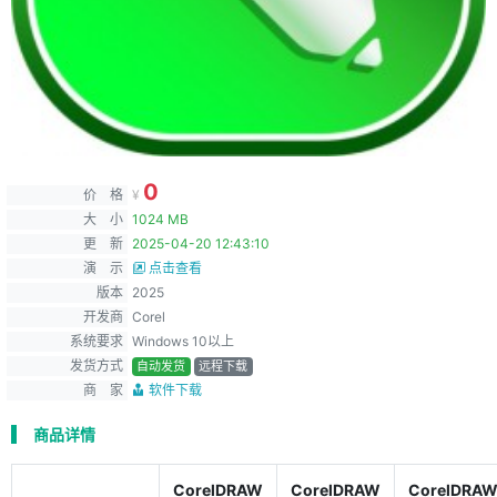
0
价 格
¥
大 小
1024 MB
更 新
2025-04-20 12:43:10
演 示
点击查看
版本
2025
开发商
Corel
系统要求
Windows 10以上
发货方式
自动发货
远程下载
商 家
软件下载
商品详情
CorelDRAW
CorelDRAW
CorelDRA