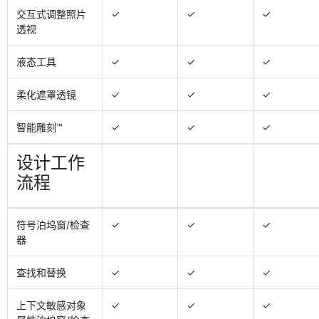
交互式调整照片
✓
✓
✓
透视
液态工具
✓
✓
✓
柔化遮罩透镜
✓
✓
✓
智能雕刻™
✓
✓
✓
设计工作
流程
符号泊坞窗/检查
✓
✓
✓
器
查找和替换
✓
✓
✓
上下文敏感对象
✓
✓
✓