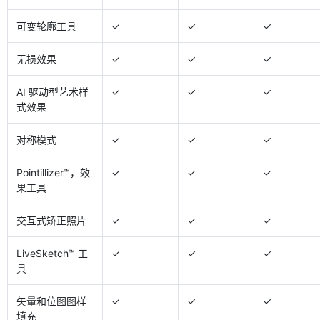
可变轮廓工具
✓
✓
✓
无损效果
✓
✓
✓
AI 驱动型艺术样
✓
✓
✓
式效果
对称模式
✓
✓
✓
Pointillizer™，效
✓
✓
✓
果工具
交互式矫正照片
✓
✓
✓
LiveSketch™ 工
✓
✓
✓
具
矢量和位图图样
✓
✓
✓
填充