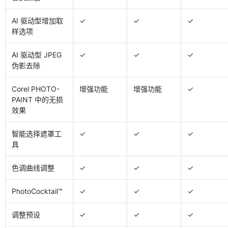
AI 驱动型增加取
✓
✓
✓
样选项
AI 驱动型 JPEG
✓
✓
✓
伪影去除
Corel PHOTO-
增强功能
增强功能
✓
PAINT 中的无损
效果
智能选择遮罩工
✓
✓
✓
具
色调曲线调整
✓
✓
✓
PhotoCocktail™
✓
✓
✓
调整预设
✓
✓
✓