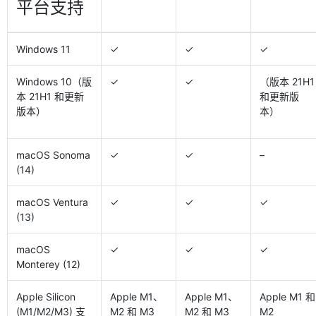
平台支持
Windows 11
✓
✓
✓
Windows 10（版
✓
✓
（版本 21H1
本 21H1 和更新
和更新版
版本）
本）
macOS Sonoma
✓
✓
–
(14)
macOS Ventura
✓
✓
✓
(13)
macOS
✓
✓
✓
Monterey (12)
Apple Silicon
Apple M1、
Apple M1、
Apple M1 和
(M1/M2/M3) 支
M2 和 M3
M2 和 M3
M2